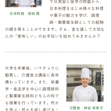
では実習と座学の両面から、
日本料理をはじめ様々な料理
日本料理 安田 隆
や菓子の魅力を学び、調理
師・製菓衛生師としての経験
の礎を得ることができます。さぁ、食を通して大切な
人の「美味しい」のお手伝いを始めてみませんか？
大学を卒業後、ハマチョウに
勤務し、介護食士講座に長年
携わっています。また、栄養
学・食品学を中心に調理師科
と製菓衛生師科どちらの科で
も授業を行っています。何か
介護食 神谷 有希子
を学ぶ・何かを成し遂げる・