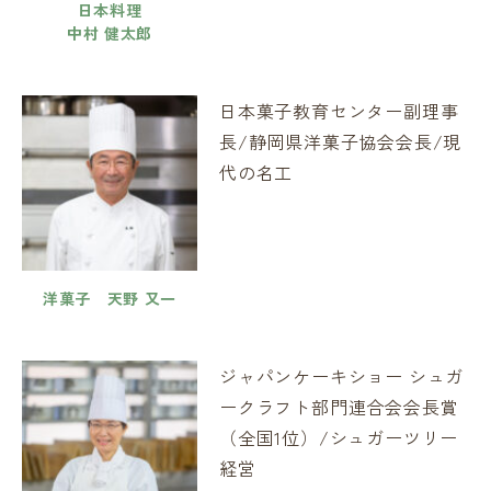
日本料理
中村 健太郎
日本菓子教育センター副理事
長/静岡県洋菓子協会会長/現
代の名工
洋菓子 天野 又一
ジャパンケーキショー シュガ
ークラフト部門連合会会長賞
（全国1位）/シュガーツリー
経営