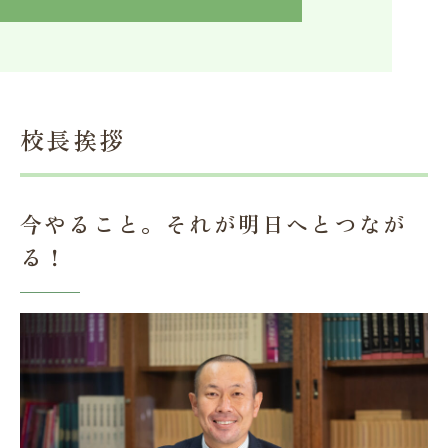
入学検討中の方へ
採用ご担当者の方へ
学校関係者様へ
卒業生の方へ
在学生へ
一般の方へ（教室・講習会）
校長挨拶
今やること。それが明日へとつなが
る！