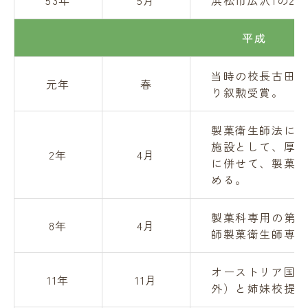
53年
5月
浜松市広沢1の2
平成
当時の校長古田文
元年
春
り叙勲受賞。
製菓衛生師法によ
施設として、厚生
2年
4月
に併せて、製菓の
める。
製菓科専用の第2
8年
4月
師製菓衛生師専門
オーストリア国立
11年
11月
外）と姉妹校提携