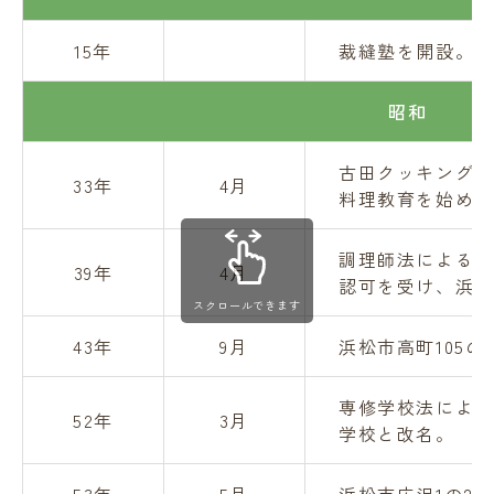
15年
裁縫塾を開設。
昭和
古田クッキングス
33年
4月
料理教育を始める
調理師法による調
39年
4月
認可を受け、浜松
スクロールできます
43年
9月
浜松市高町105
専修学校法による
52年
3月
学校と改名。