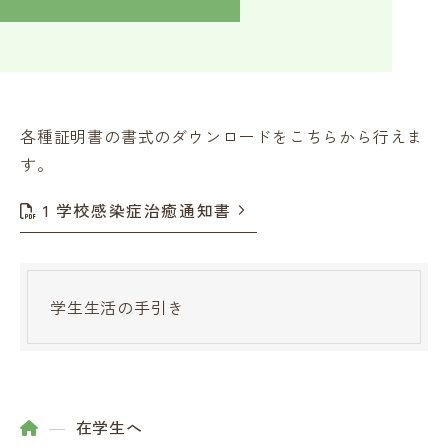
入学検討中の方へ
採用ご担当者の方へ
学校関係者様へ
卒業生の方へ
在学生へ
一般の方へ（教室・講習会）
各種証明書の書式のダウンロードをこちらから行えま
す。
1 学校感染症治癒通知書
学生生活の手引き
在学生へ