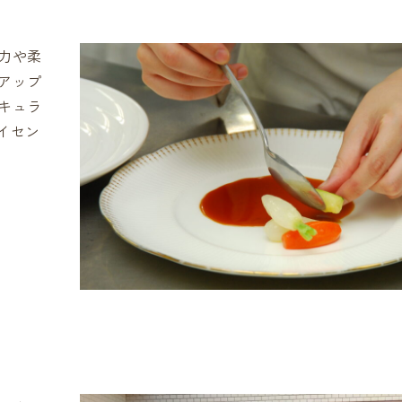
力や柔
アップ
キュラ
イセン
。