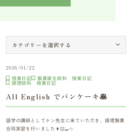
入学検討中の方へ
採用ご担当者の方へ
学校関係者様へ
卒業生の方へ
在学生へ
一般の方へ（教室・講習会）
カテゴリーを選択する
2026/01/22
授業日記
製菓衛生師科 授業日記
調理師科 授業日記
All English でパンケーキ🥞
語学の講師としてケン先生に来ていただき、調理製菓
合同実習を行いました👩🏻‍🍳✨