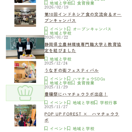
地域と学校
食育授業
2026/02/19
第10回インドネシア食の交流会＆オー
プンキャンパス
イベント
オープンキャンパス
地域と学校
2026/01/22
静岡県立農林環境専門職大学と教育協
定を結びました
地域と学校
2025/12/24
うなぎの街フェスティバル
イベント
ハマチョウSDGs
地域と学校
食育授業
2025/11/29
豊穣祭にハマチョウラボ出店！
イベント
地域と学校
学校行事
2025/11/27
POP UP FOREST × ハマチョウラ
ボ
イベント
地域と学校