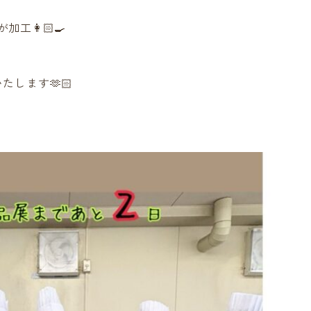
👩🏻‍🍳
たします🫶🏻