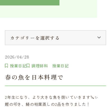
入学検討中の方へ
採用ご担当者の方へ
学校関係者様へ
卒業生の方へ
在学生へ
一般の方へ（教室・講習会）
カテゴリーを選択する
2026/04/28
授業日記
調理師科 授業日記
春の魚を日本料理で
2年生になり、より大きな魚を捌いていきます🔪✨
鰹の叩き、鰆の柏葉蒸しの2品を作りました！