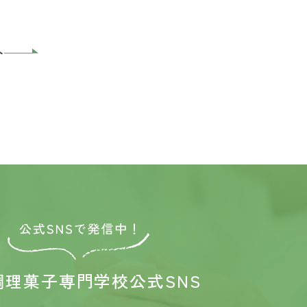
へ
調理菓子専門学校
公式SNS