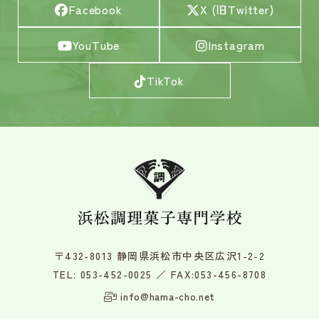
Facebook
X (旧Twitter)
YouTube
Instagram
TikTok
〒432-8013 静岡県浜松市中央区広沢1-2-2
TEL:
053-452-0025
／ FAX:053-456-8708
info@hama-cho.net