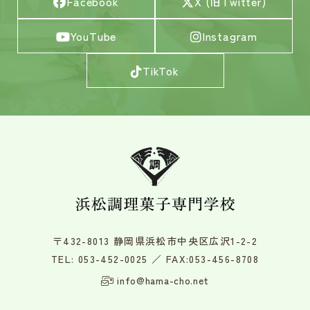
Facebook
X (旧Twitter)
YouTube
Instagram
TikTok
〒432-8013 静岡県浜松市中央区広沢1-2-2
TEL:
053-452-0025
／ FAX:053-456-8708
info@hama-cho.net