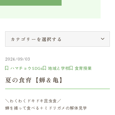
入学検討中の方へ
採用ご担当者の方へ
学校関係者様へ
卒業生の方へ
在学生へ
一般の方へ（教室・講習会）
カテゴリーを選択する
2024/09/03
ハマチョウSDGs
地域と学校
食育授業
夏の食育【蝉＆亀】
＼わくわくドキドキ昆虫食／
蝉を捕って食べる＋ミドリガメの解体見学