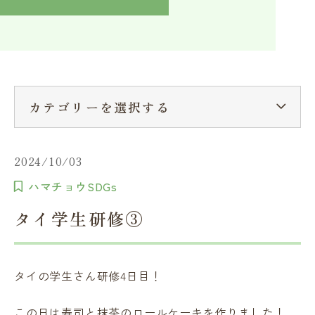
入学検討中の方へ
採用ご担当者の方へ
学校関係者様へ
卒業生の方へ
在学生へ
一般の方へ（教室・講習会）
カテゴリーを選択する
2024/10/03
ハマチョウSDGs
タイ学生研修③
タイの学生さん研修4日目！
この日は寿司と抹茶のロールケーキを作りました！