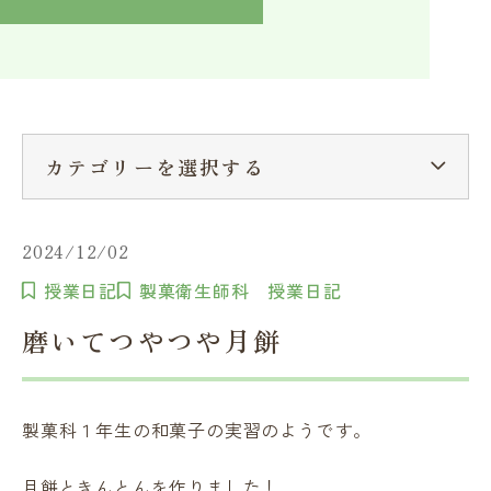
入学検討中の方へ
採用ご担当者の方へ
学校関係者様へ
卒業生の方へ
在学生へ
一般の方へ（教室・講習会）
カテゴリーを選択する
2024/12/02
授業日記
製菓衛生師科 授業日記
磨いてつやつや月餅
製菓科１年生の和菓子の実習のようです。
月餅ときんとんを作りました！