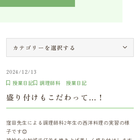
入学検討中の方へ
採用ご担当者の方へ
学校関係者様へ
卒業生の方へ
在学生へ
一般の方へ（教室・講習会）
カテゴリーを選択する
2024/12/13
授業日記
調理師科 授業日記
盛り付けもこだわって…！
窪田先生による調理師科2年生の西洋料理の実習の様
子です😊