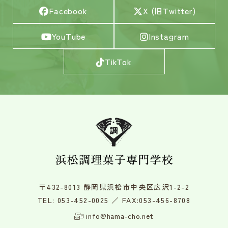
Facebook
X (旧Twitter)
YouTube
Instagram
TikTok
〒432-8013 静岡県浜松市中央区広沢1-2-2
TEL:
053-452-0025
／ FAX:053-456-8708
info@hama-cho.net