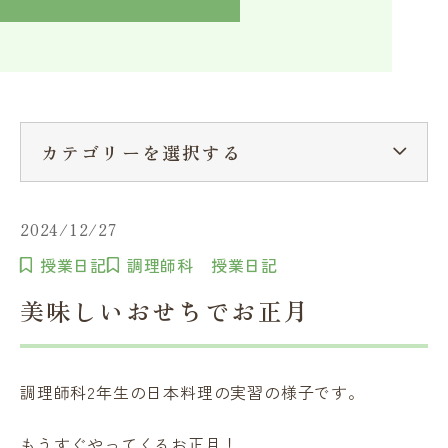
入学検討中の方へ
採用ご担当者の方へ
学校関係者様へ
卒業生の方へ
在学生へ
一般の方へ（教室・講習会）
カテゴリーを選択する
2024/12/27
授業日記
調理師科 授業日記
美味しいおせちでお正月
調理師科2年生の日本料理の実習の様子です。
もうすぐやってくるお正月！