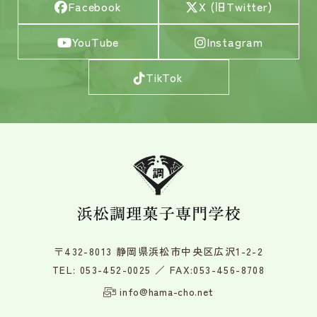
Facebook
X (旧Twitter)
YouTube
Instagram
TikTok
〒432-8013 静岡県浜松市中央区広沢1-2-2
TEL:
053-452-0025
／ FAX:053-456-8708
info@hama-cho.net