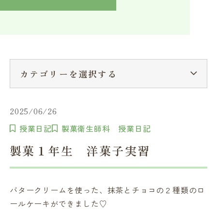
入学検討中の方へ
採用ご担当者の方へ
学校関係者様へ
卒業生の方へ
在学生へ
一般の方へ（教室・講習会）
カテゴリーを選択する
2025/06/26
授業日記
製菓衛生師科 授業日記
製菓１年生 洋菓子実習
バタークリームを使った、抹茶とチョコの２種類のロ
ールケーキができました♡