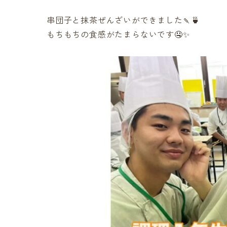
串団子と抹茶ぜんざいができました🍡🍵
もちもちの食感がたまらないです🤤✨