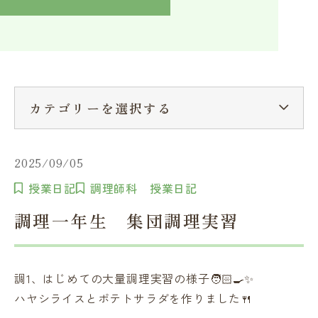
入学検討中の方へ
採用ご担当者の方へ
学校関係者様へ
卒業生の方へ
在学生へ
一般の方へ（教室・講習会）
カテゴリーを選択する
2025/09/05
授業日記
調理師科 授業日記
調理一年生 集団調理実習
調1、はじめての大量調理実習の様子🧑🏻‍🍳✨
ハヤシライスとポテトサラダを作りました🍴