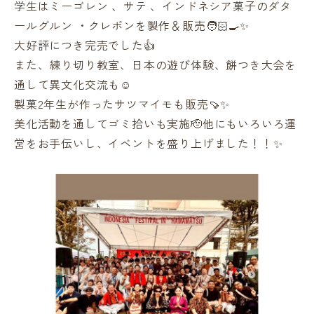
学生はミーゴレン 、サテ 、インドネシア菓子のダタ
ールグルン ・クレポンを製作＆販売🧑🏻‍🍳✨
大好評につき完売でした👍
また、練り切り教室、日本の遊び体験、餅つき大会を
通して異文化交流も☺️
製菓2年生が作ったサツマイモも販売🍠✨
美化活動を通してゴミ拾いも実施🫡他にもいろいろ運
営をお手伝いし、イベントを盛り上げました！！✨