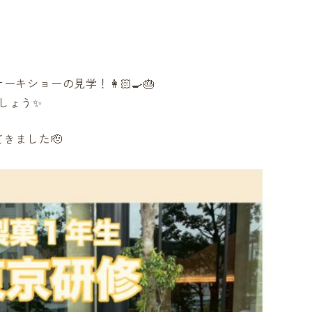
ショーの見学！👩🏻‍🍳🎂
しょう✨
きました🫡