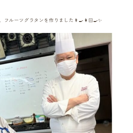
ーツグラタンを作りました👨‍🍳👩🏻‍🍳✨