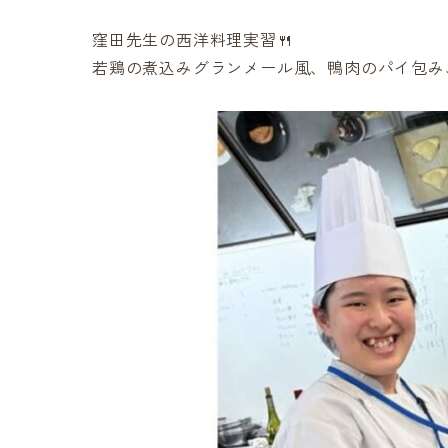
窪田先生の西洋料理実習🍴
若鶏の煮込みグランメール風、鴨肉のパイ包み、フル