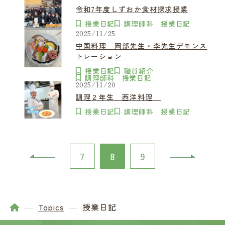
令和7年度しずおか食材探求授業
授業日記
調理師科 授業日記
2025/11/25
中国料理 岡部先生・李先生デモンス
トレーション
授業日記
職員紹介
調理師科 授業日記
2025/11/20
調理２年生 西洋料理
授業日記
調理師科 授業日記
7
8
9
Topics
授業日記