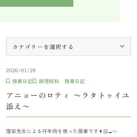
入学検討中の方へ
採用ご担当者の方へ
学校関係者様へ
卒業生の方へ
在学生へ
一般の方へ（教室・講習会）
カテゴリーを選択する
2026/01/28
授業日記
調理師科 授業日記
アニョーのロティ 〜ラタトゥイユ
添え〜
窪田先生による仔羊肉を使った授業です👩🏻‍🍳✨