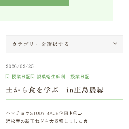
入学検討中の方へ
採用ご担当者の方へ
学校関係者様へ
卒業生の方へ
在学生へ
一般の方へ（教室・講習会）
カテゴリーを選択する
2026/02/25
授業日記
製菓衛生師科 授業日記
土から食を学ぶ in庄島農縁
ハマチョウSTUDY BACE企画👩🏻‍🍳
浜松産の新玉ねぎを大収穫しました🧅