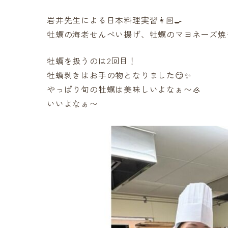
岩井先生による日本料理実習👩🏻‍🍳
牡蠣の海老せんべい揚げ、牡蠣のマヨネーズ焼
牡蠣を扱うのは2回目！
牡蠣剥きはお手の物となりました😏✨
やっぱり旬の牡蠣は美味しいよなぁ〜🦪
いいよなぁ〜