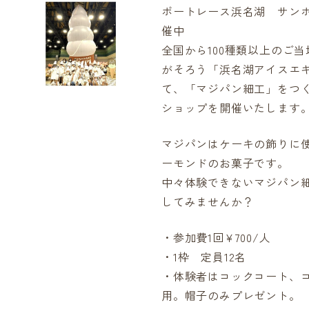
ボートレース浜名湖 サン
催中
全国から100種類以上のご
がそろう「浜名湖アイスエ
て、「マジパン細工」をつ
ショップを開催いたします
マジパンはケーキの飾りに
ーモンドのお菓子です。
中々体験できないマジパン
してみませんか？
・参加費1回¥700/人
・1枠 定員12名
・体験者はコックコート、
用。帽子のみプレゼント。