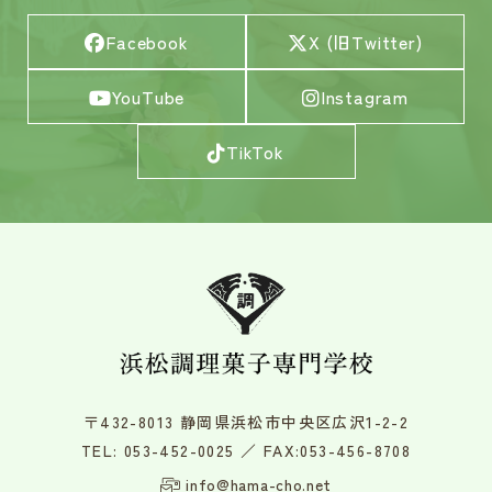
Facebook
X (旧Twitter)
YouTube
Instagram
TikTok
〒432-8013 静岡県浜松市中央区広沢1-2-2
TEL:
053-452-0025
／ FAX:053-456-8708
info@hama-cho.net