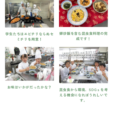
蝉炒飯を含む昆虫食料理の完
学生たちはエビチリならぬセ
成です！
ミチリを用意！
お味はいかがだったかな？
昆虫食から環境、SDGｓを考
える機会になればうれしいで
す。