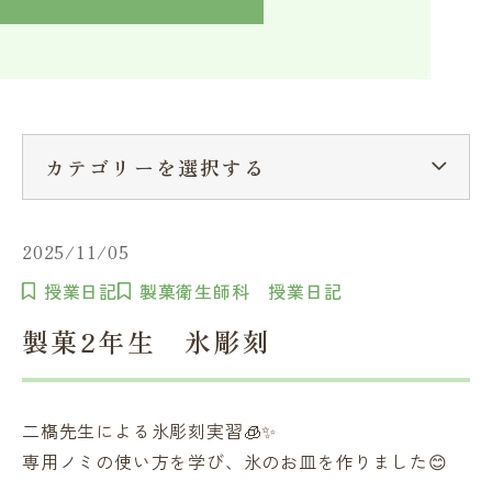
入学検討中の方へ
採用ご担当者の方へ
学校関係者様へ
卒業生の方へ
在学生へ
一般の方へ（教室・講習会）
カテゴリーを選択する
2025/11/05
授業日記
製菓衛生師科 授業日記
製菓2年生 氷彫刻
二𣘺先生による氷彫刻実習🧊✨
専用ノミの使い方を学び、氷のお皿を作りました😊