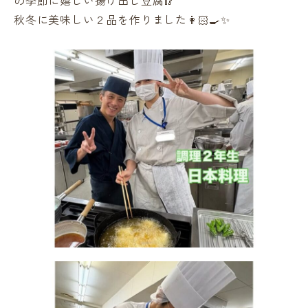
の季節に嬉しい揚げ出し豆腐🥢
秋冬に美味しい２品を作りました👩🏻‍🍳✨