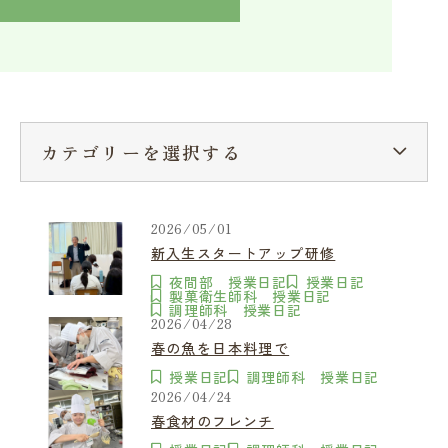
入学検討中の方へ
採用ご担当者の方へ
学校関係者様へ
卒業生の方へ
在学生へ
一般の方へ（教室・講習会）
カテゴリーを選択する
2026/05/01
新入生スタートアップ研修
夜間部 授業日記
授業日記
製菓衛生師科 授業日記
調理師科 授業日記
2026/04/28
春の魚を日本料理で
授業日記
調理師科 授業日記
2026/04/24
春食材のフレンチ