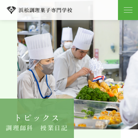
学校紹介
学科紹介
キャンパスライフ
就職
入学案内
トピックス
よくある質問
調理師科 授業日記